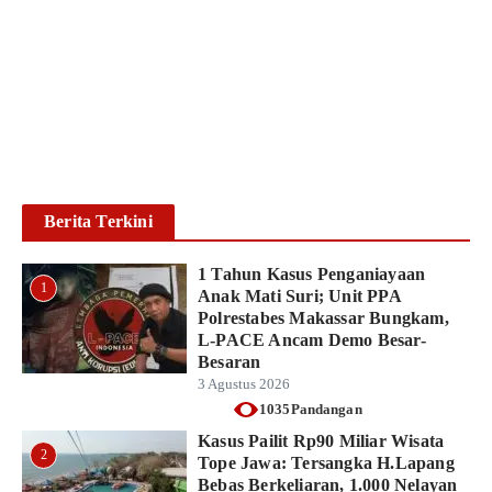
Pengedar Sabu di Pallangga,
Sita Sabu Seberat 25,12
Gram
Ikhsan Mapparenta
6 Agustus 2026
Baca lebih lanjut
Berita Terkini
1 Tahun Kasus Penganiayaan
1
Anak Mati Suri; Unit PPA
Polrestabes Makassar Bungkam,
L-PACE Ancam Demo Besar-
Besaran
3 Agustus 2026
1035Pandangan
Kasus Pailit Rp90 Miliar Wisata
2
Tope Jawa: Tersangka H.Lapang
Bebas Berkeliaran, 1.000 Nelayan