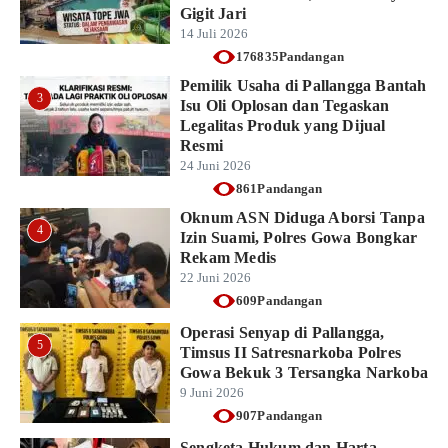
Gigit Jari
14 Juli 2026
176835Pandangan
Pemilik Usaha di Pallangga Bantah
3
Isu Oli Oplosan dan Tegaskan
Legalitas Produk yang Dijual
Resmi
24 Juni 2026
861Pandangan
Oknum ASN Diduga Aborsi Tanpa
4
Izin Suami, Polres Gowa Bongkar
Rekam Medis
22 Juni 2026
609Pandangan
Operasi Senyap di Pallangga,
5
Timsus II Satresnarkoba Polres
Gowa Bekuk 3 Tersangka Narkoba
9 Juni 2026
907Pandangan
Sengketa Hukum dan Harta,