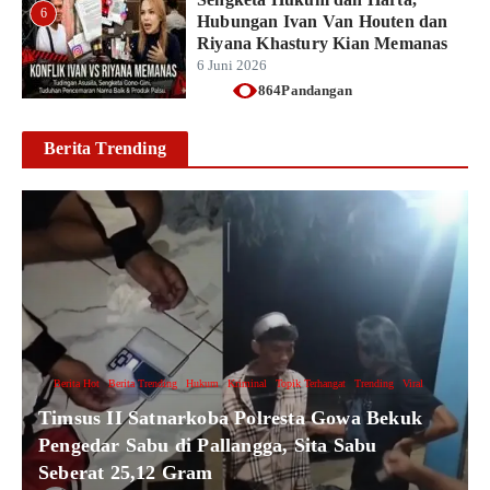
6
Hubungan Ivan Van Houten dan
Riyana Khastury Kian Memanas
6 Juni 2026
864Pandangan
Berita Trending
Berita Hot
Berita Trending
Hukum
Kriminal
Topik Terhangat
Trending
Viral
Timsus II Satnarkoba Polresta Gowa Bekuk
Pengedar Sabu di Pallangga, Sita Sabu
Seberat 25,12 Gram