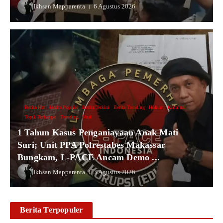
Ikhsan Mapparenta
6 Agustus 2026
Berita Hot
Berita Populer
Berita Terkini
Berita Trending
Hukum
Kriminal
Topik Terhangat
Trending
Viral
1 Tahun Kasus Penganiayaan Anak Mati
Suri; Unit PPA Polrestabes Makassar
Bungkam, L-PACE Ancam Demo ...
Ikhsan Mapparenta
3 Agustus 2026
Berita Terpopuler