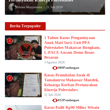
Ikhsan Mapparenta
21 Juli 2026
Berita Terpopuler
1 Tahun Kasus Penganiayaan
1
Anak Mati Suri; Unit PPA
Polrestabes Makassar Bungkam,
L-PACE Ancam Demo Besar-
Besaran
3 Agustus 2026
989Pandangan
Kasus Pemukulan Anak di
2
Tamalanrea Makassar Mandek,
Keluarga Korban Pertanyakan
Kinerja Polrestabes
21 Juli 2026
832Pandangan
Kasus Pailit Rp90 Miliar Wisata