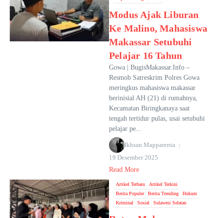
Modus Ajak Liburan
Ke Malino, Mahasiswa
Makassar Setubuhi
Pelajar 16 Tahun
Gowa | BugisMakassar.Info –
Resmob Satreskrim Polres Gowa
meringkus mahasiswa makassar
berinisial AH (21) di rumahnya,
Kecamatan Biringkanaya saat
tengah tertidur pulas, usai setubuhi
pelajar pe...
Ikhsan Mapparenta
19 Desember 2025
Read More
Artikel Terbaru
Artikel Terkini
Berita Populer
Berita Trending
Hukum
Kriminal
Sosial
Sulawesi Selatan