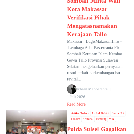
Sombali Minta Wali
Kota Makassar
Verifikasi Pihak
Mengatasnamakan
Kerajaan Tallo
Makassar | BugisMakassar.Info –
Lembaga Adat Passereanta Firman
Sombali Kerajaan Islam Kembar
Gowa Tallo Provinsi Sulawesi
Selatan mengeluarkan pernyataan
resmi terkait perkembangan isu
revital...
Ikhsan Mapparenta
1 Juli 2026
Read More
Artikel Terbaru
Artikel Terkini
Berita Hot
Hukum
Kriminal
Trending
Viral
Polda Sulsel Gagalkan