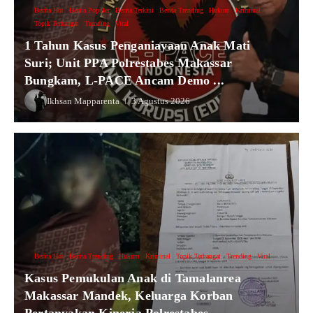
Berita Hot
Berita Populer
Berita Terkini
Berita Trending
Hukum
Kriminal
Topik Terhangat
Trending
Viral
1 Tahun Kasus Penganiayaan Anak Mati
Suri; Unit PPA Polrestabes Makassar
Bungkam, L-PACE Ancam Demo ...
Ikhsan Mapparenta
3 Agustus 2026
Berita Hot
Berita Trending
Hukum
Kriminal
Topik Terhangat
Trending
Viral
Kasus Pemukulan Anak di Tamalanrea
Makassar Mandek, Keluarga Korban
Pertanyakan Kinerja Polrestabes