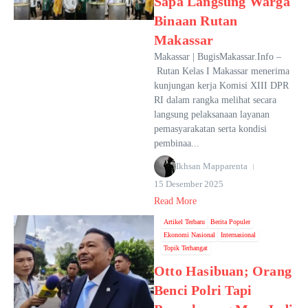
Sapa Langsung Warga
Binaan Rutan
Makassar
Makassar | BugisMakassar.Info –
Rutan Kelas I Makassar menerima
kunjungan kerja Komisi XIII DPR
RI dalam rangka melihat secara
langsung pelaksanaan layanan
pemasyarakatan serta kondisi
pembinaa...
Ikhsan Mapparenta
15 Desember 2025
Read More
Artikel Terbaru
Berita Populer
Ekonomi Nasional
Internasional
Topik Terhangat
Otto Hasibuan; Orang
Benci Polri Tapi