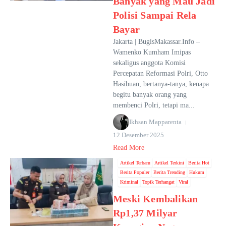
Banyak yang Mau Jadi
Polisi Sampai Rela
Bayar
Jakarta | BugisMakassar.Info –
Wamenko Kumham Imipas
sekaligus anggota Komisi
Percepatan Reformasi Polri, Otto
Hasibuan, bertanya-tanya, kenapa
begitu banyak orang yang
membenci Polri, tetapi ma...
Ikhsan Mapparenta
12 Desember 2025
Read More
Artikel Terbaru
Artikel Terkini
Berita Hot
Berita Populer
Berita Trending
Hukum
Kriminal
Topik Terhangat
Viral
Meski Kembalikan
Rp1,37 Milyar