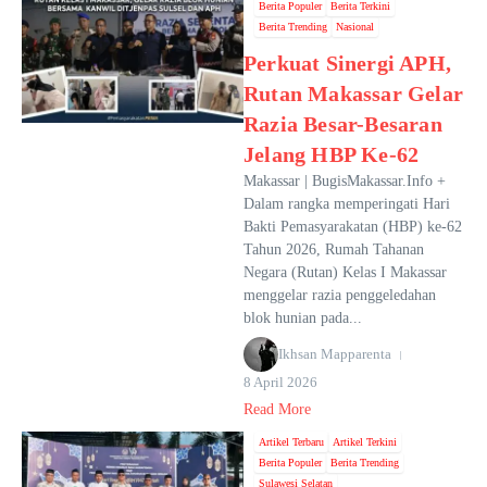
Berita Populer
Berita Terkini
Berita Trending
Nasional
Perkuat Sinergi APH,
Rutan Makassar Gelar
Razia Besar-Besaran
Jelang HBP Ke-62
Makassar | BugisMakassar.Info +
Dalam rangka memperingati Hari
Bakti Pemasyarakatan (HBP) ke-62
Tahun 2026, Rumah Tahanan
Negara (Rutan) Kelas I Makassar
menggelar razia penggeledahan
blok hunian pada...
Ikhsan Mapparenta
8 April 2026
Read More
Artikel Terbaru
Artikel Terkini
Berita Populer
Berita Trending
Sulawesi Selatan