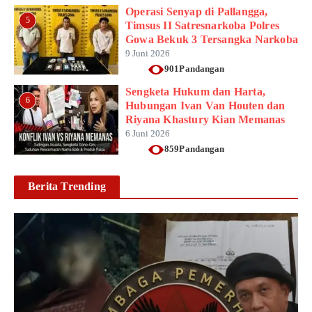
Operasi Senyap di Pallangga,
5
Timsus II Satresnarkoba Polres
Gowa Bekuk 3 Tersangka Narkoba
9 Juni 2026
901Pandangan
Sengketa Hukum dan Harta,
6
Hubungan Ivan Van Houten dan
Riyana Khastury Kian Memanas
6 Juni 2026
859Pandangan
Berita Trending