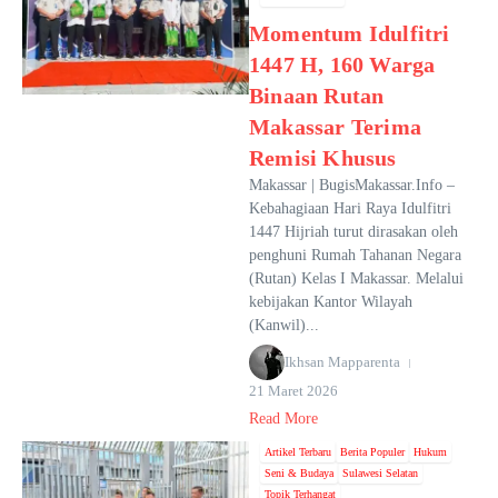
Momentum Idulfitri
1447 H, 160 Warga
Binaan Rutan
Makassar Terima
Remisi Khusus
Makassar | BugisMakassar.Info –
Kebahagiaan Hari Raya Idulfitri
1447 Hijriah turut dirasakan oleh
penghuni Rumah Tahanan Negara
(Rutan) Kelas I Makassar. Melalui
kebijakan Kantor Wilayah
(Kanwil)...
Ikhsan Mapparenta
21 Maret 2026
Read More
Artikel Terbaru
Berita Populer
Hukum
Seni & Budaya
Sulawesi Selatan
Topik Terhangat