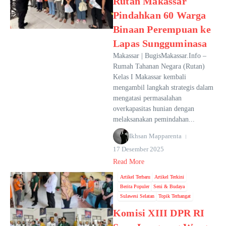
Rutan Makassar
Pindahkan 60 Warga
Binaan Perempuan ke
Lapas Sungguminasa
Makassar | BugisMakassar.Info –
Rumah Tahanan Negara (Rutan)
Kelas I Makassar kembali
mengambil langkah strategis dalam
mengatasi permasalahan
overkapasitas hunian dengan
melaksanakan pemindahan...
Ikhsan Mapparenta
17 Desember 2025
Read More
Artikel Terbaru
Artikel Terkini
Berita Populer
Seni & Budaya
Sulawesi Selatan
Topik Terhangat
Komisi XIII DPR RI