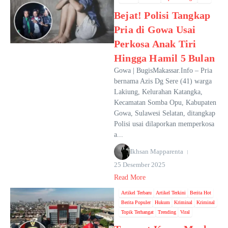
Bejat! Polisi Tangkap
Pria di Gowa Usai
Perkosa Anak Tiri
Hingga Hamil 5 Bulan
Gowa | BugisMakassar.Info – Pria
bernama Azis Dg Sere (41) warga
Lakiung, Kelurahan Katangka,
Kecamatan Somba Opu, Kabupaten
Gowa, Sulawesi Selatan, ditangkap
Polisi usai dilaporkan memperkosa
a...
Ikhsan Mapparenta
25 Desember 2025
Read More
Artikel Terbaru
Artikel Terkini
Berita Hot
Berita Populer
Hukum
Kriminal
Kriminal
Topik Terhangat
Trending
Viral