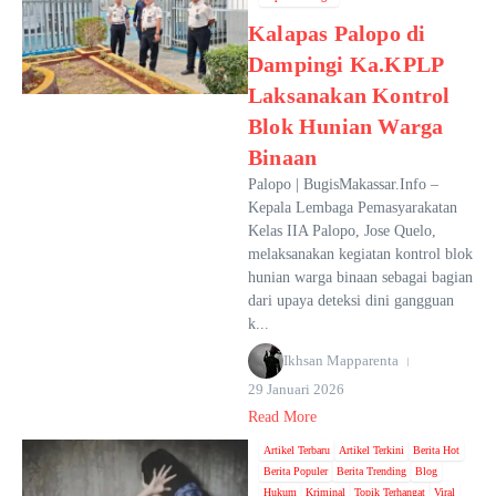
Kalapas Palopo di
Dampingi Ka.KPLP
Laksanakan Kontrol
Blok Hunian Warga
Binaan
Palopo | BugisMakassar.Info –
Kepala Lembaga Pemasyarakatan
Kelas IIA Palopo, Jose Quelo,
melaksanakan kegiatan kontrol blok
hunian warga binaan sebagai bagian
dari upaya deteksi dini gangguan
k...
Ikhsan Mapparenta
29 Januari 2026
Read More
Artikel Terbaru
Artikel Terkini
Berita Hot
Berita Populer
Berita Trending
Blog
Hukum
Kriminal
Topik Terhangat
Viral