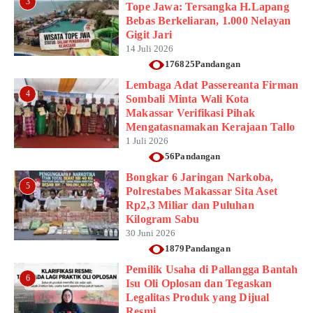
3
Tope Jawa: Tersangka H.Lapang
Bebas Berkeliaran, 1.000 Nelayan
Gigit Jari
14 Juli 2026
176825Pandangan
Lembaga Adat Passereanta Firman
4
Sombali Minta Wali Kota
Makassar Verifikasi Pihak
Mengatasnamakan Kerajaan Tallo
1 Juli 2026
56Pandangan
Bongkar 6 Jaringan Narkoba,
5
Polrestabes Makassar Sita Aset
Rp2,3 Miliar dan Puluhan
Kilogram Sabu
30 Juni 2026
1879Pandangan
Pemilik Usaha di Pallangga Bantah
6
Isu Oli Oplosan dan Tegaskan
Legalitas Produk yang Dijual
Resmi