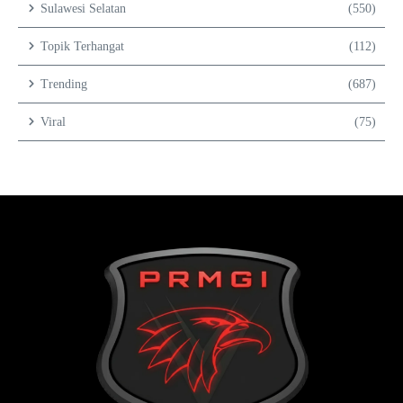
Sulawesi Selatan
(550)
Topik Terhangat
(112)
Trending
(687)
Viral
(75)