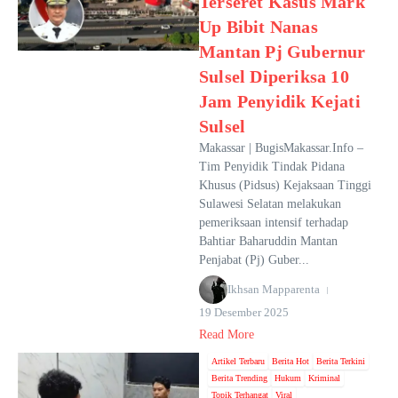
Terseret Kasus Mark
Up Bibit Nanas
Mantan Pj Gubernur
Sulsel Diperiksa 10
Jam Penyidik Kejati
Sulsel
Makassar | BugisMakassar.Info –
Tim Penyidik Tindak Pidana
Khusus (Pidsus) Kejaksaan Tinggi
Sulawesi Selatan melakukan
pemeriksaan intensif terhadap
Bahtiar Baharuddin Mantan
Penjabat (Pj) Guber...
Ikhsan Mapparenta
19 Desember 2025
Read More
Artikel Terbaru
Berita Hot
Berita Terkini
Berita Trending
Hukum
Kriminal
Topik Terhangat
Viral