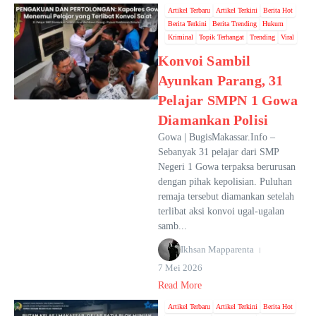
Artikel Terbaru
Artikel Terkini
Berita Hot
Berita Terkini
Berita Trending
Hukum
Kriminal
Topik Terhangat
Trending
Viral
Konvoi Sambil
Ayunkan Parang, 31
Pelajar SMPN 1 Gowa
Diamankan Polisi
Gowa | BugisMakassar.Info –
Sebanyak 31 pelajar dari SMP
Negeri 1 Gowa terpaksa berurusan
dengan pihak kepolisian. Puluhan
remaja tersebut diamankan setelah
terlibat aksi konvoi ugal-ugalan
samb...
Ikhsan Mapparenta
7 Mei 2026
Read More
Artikel Terbaru
Artikel Terkini
Berita Hot