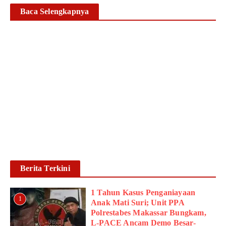
Baca Selengkapnya
1 Tahun Kasus
Penganiayaan Anak Mati
Suri; Unit PPA Polrestabes
Makassar Bungkam, L-
PACE Ancam Demo ...
Ikhsan Mapparenta
3 Agustus 2026
Baca lebih lanjut
Berita Terkini
1 Tahun Kasus Penganiayaan
1
Anak Mati Suri; Unit PPA
Polrestabes Makassar Bungkam,
L-PACE Ancam Demo Besar-