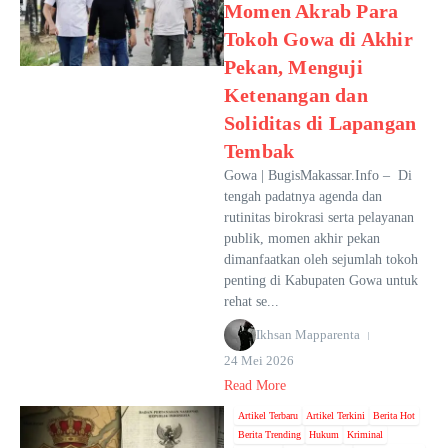
Momen Akrab Para
Tokoh Gowa di Akhir
Pekan, Menguji
Ketenangan dan
Soliditas di Lapangan
Tembak
Gowa | BugisMakassar.Info – Di
tengah padatnya agenda dan
rutinitas birokrasi serta pelayanan
publik, momen akhir pekan
dimanfaatkan oleh sejumlah tokoh
penting di Kabupaten Gowa untuk
rehat se...
Ikhsan Mapparenta
24 Mei 2026
Read More
Artikel Terbaru
Artikel Terkini
Berita Hot
Berita Trending
Hukum
Kriminal