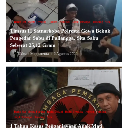
Berita Hot
Berita Trending
Hukum
Kriminal
Topik Terhangat
Trending
Viral
Timsus II Satnarkoba Polresta Gowa Bekuk
Pengedar Sabu di Pallangga, Sita Sabu
Seberat 25,12 Gram
Ikhsan Mapparenta
6 Agustus 2026
Berita Hot
Berita Populer
Berita Terkini
Berita Trending
Hukum
Kriminal
Topik Terhangat
Trending
Viral
1 Tahun Kasus Penganiayaan Anak Mati