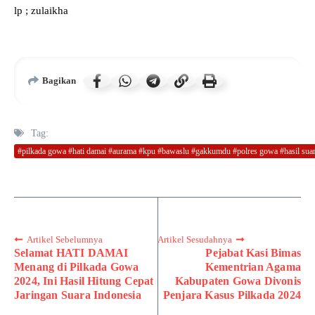
lp ; zulaikha
Bagikan
Tag:
#pilkada gowa #hati damai #aurama #kpu #bawaslu #gakkumdu #polres gowa #hasil sua
Artikel Sebelumnya
Artikel Sesudahnya
Selamat HATI DAMAI
Pejabat Kasi Bimas
Menang di Pilkada Gowa
Kementrian Agama
2024, Ini Hasil Hitung Cepat
Kabupaten Gowa Divonis
Jaringan Suara Indonesia
Penjara Kasus Pilkada 2024