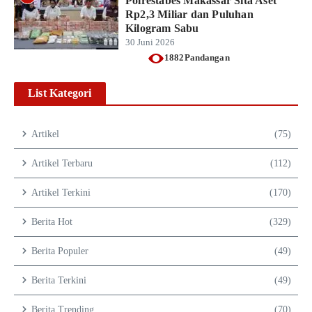
Polrestabes Makassar Sita Aset
Rp2,3 Miliar dan Puluhan
Kilogram Sabu
30 Juni 2026
1882Pandangan
List Kategori
Artikel
(75)
Artikel Terbaru
(112)
Artikel Terkini
(170)
Berita Hot
(329)
Berita Populer
(49)
Berita Terkini
(49)
Berita Trending
(70)