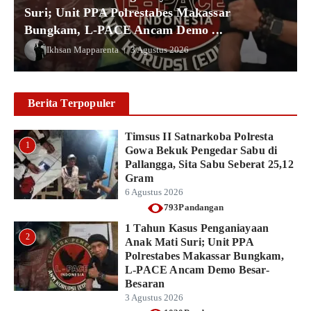
Suri; Unit PPA Polrestabes Makassar
Bungkam, L-PACE Ancam Demo ...
Ikhsan Mapparenta
3 Agustus 2026
Berita Terpopuler
Timsus II Satnarkoba Polresta
1
Gowa Bekuk Pengedar Sabu di
Pallangga, Sita Sabu Seberat 25,12
Gram
6 Agustus 2026
793Pandangan
1 Tahun Kasus Penganiayaan
2
Anak Mati Suri; Unit PPA
Polrestabes Makassar Bungkam,
L-PACE Ancam Demo Besar-
Besaran
3 Agustus 2026