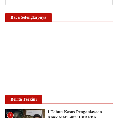
Baca Selengkapnya
Timsus II Satnarkoba
Polresta Gowa Bekuk
Pengedar Sabu di Pallangga,
Sita Sabu Seberat 25,12
Gram
Ikhsan Mapparenta
6 Agustus 2026
Baca lebih lanjut
Berita Terkini
1 Tahun Kasus Penganiayaan
1
Anak Mati Suri; Unit PPA