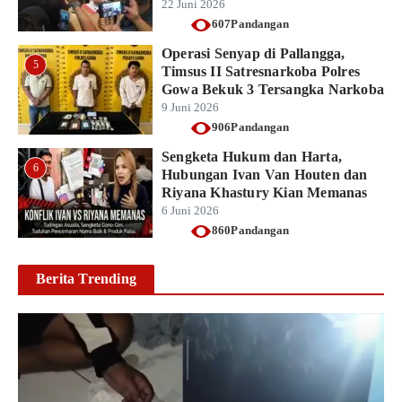
22 Juni 2026
607Pandangan
Operasi Senyap di Pallangga,
5
Timsus II Satresnarkoba Polres
Gowa Bekuk 3 Tersangka Narkoba
9 Juni 2026
906Pandangan
Sengketa Hukum dan Harta,
6
Hubungan Ivan Van Houten dan
Riyana Khastury Kian Memanas
6 Juni 2026
860Pandangan
Berita Trending