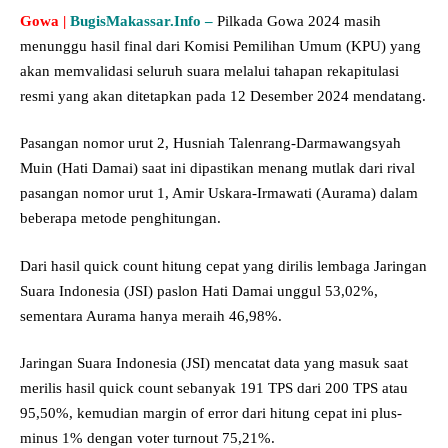
Gowa |
BugisMakassar.Info –
Pilkada Gowa 2024 masih
menunggu hasil final dari Komisi Pemilihan Umum (KPU) yang
akan memvalidasi seluruh suara melalui tahapan rekapitulasi
resmi yang akan ditetapkan pada 12 Desember 2024 mendatang.
Pasangan nomor urut 2, Husniah Talenrang-Darmawangsyah
Muin (Hati Damai) saat ini dipastikan menang mutlak dari rival
pasangan nomor urut 1, Amir Uskara-Irmawati (Aurama) dalam
beberapa metode penghitungan.
Dari hasil quick count hitung cepat yang dirilis lembaga Jaringan
Suara Indonesia (JSI) paslon Hati Damai unggul 53,02%,
sementara Aurama hanya meraih 46,98%.
Jaringan Suara Indonesia (JSI) mencatat data yang masuk saat
merilis hasil quick count sebanyak 191 TPS dari 200 TPS atau
95,50%, kemudian margin of error dari hitung cepat ini plus-
minus 1% dengan voter turnout 75,21%.