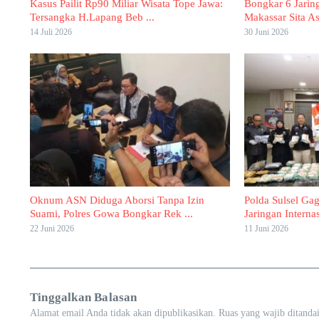
Kasus Pailit Rp90 Miliar Wisata Tope Jawa:
Bongkar 6 Jarin
Tersangka H.Lapang Beb ...
Makassar Sita As
14 Juli 2026
30 Juni 2026
Oknum ASN Diduga Aborsi Tanpa Izin
Polda Sulsel Ga
Suami, Polres Gowa Bongkar Rek ...
Jaringan Internas
22 Juni 2026
11 Juni 2026
Tinggalkan Balasan
Alamat email Anda tidak akan dipublikasikan.
Ruas yang wajib ditanda