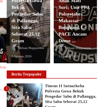
Polresta Gowa
Anak Mati
li
Bekuk
Suri; Unit PPA
Pengedar Sabu
Polrestabes
di Pallangga,
Makassar
Sita Sabu
Bungkam, L-
Seberat 25,12
PACE Ancam
Gram
Demo ...
Ikhsan Mapparenta
Ikhsan Mapparenta
6 Agustus 2026
3 Agustus 2026
Ivan
Berita Terpopuler
Timsus II Satnarkoba
1
Polresta Gowa Bekuk
Pengedar Sabu di Pallangga,
Sita Sabu Seberat 25,12
Gram