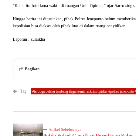
​”Kalau itu foto lama waktu di ruangan Unit Tipidter,” ujar Sarro singka
​Hingga berita ini diturunkan, pihak Polres Jeneponto belum memberikan
kepolisian bisa diakses oleh pihak luar di dalam ruang penyidikan.
Laporan ; zulaikha
Bagikan
Tag:
#terduga pelaku tambang ilegal #unit reskrim tipidter #polres jeneponto #
Artikel Sebelumnya
Polda Sulsel Gagalkan Peredaran Sabu