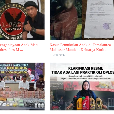
Penganiayaan Anak Mati
Kasus Pemukulan Anak di Tamalanrea
lrestabes M ...
Makassar Mandek, Keluarga Korb ...
21 Juli 2026