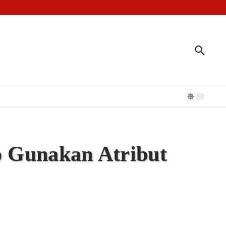
t Jari
n Kerajaan Tallo
o Gunakan Atribut