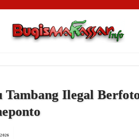
lit Rp90 Miliar Wisata Tope Jawa: Tersangka H.Lapang Bebas Berkeliaran, 1.000 Nelayan Gigi
dat Passereanta Firman Sombali Minta Wali Kota Makassar Verifikasi Pihak Mengatasnamaka
 Jaringan Narkoba, Polrestabes Makassar Sita Aset Rp2,3 Miliar dan Puluhan Kilogram Sabu
u Tambang Ilegal Berfot
neponto
 2026