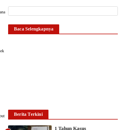
Berita Hot
Berita Trending
Hukum
Kriminal
Topik Terhangat
Trending
Viral
Timsus II Satnarkoba
dana
Polresta Gowa Bekuk
Pengedar Sabu di Pallangga,
Baca Selengkapnya
Sita Sabu Seberat 25,12
Gram
dek
Gowa | BugisMakassar.Info – Satuan Reserse
Narkoba (Satnarkoba) Polres Gowa berhasil
mengamankan seorang pria berinisial AR
(29) yang diduga sebagai pelaku
penyalahgunaan dan peredaran narkotika
jenis sabu. Penangkapan ini dilakukan oleh
Timsus II Satnarkoba Polres Gowa di Dusun
Bontojalling, Desa Taeng, Kecamatan
Pallangga, Kabupaten Gowa. ​Kapolresta
Gowa dan Dir Resnarkoba Polda Sulsel
Berita Terkini
but
melalui Kasat Resnarkoba...
Ikhsan Mapparenta
6 Agustus 2026
1 Tahun Kasus