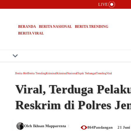
Lewati ke konten
LIVE
Kasus Pai
Lembaga A
Bongkar 6
BERANDA
BERITA NASIONAL
BERITA TRENDING
BERITA VIRAL
Berita Hot
Berita Trending
Kriminal
Kriminal
Nasional
Topik Terhangat
Trending
Viral
Viral, Terduga Pelak
Reskrim di Polres Je
Oleh
Ikhsan Mapparenta
864Pandangan
21 Juni