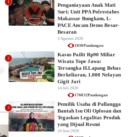
1
Penganiayaan Anak Mati
Baca lebih lanjut
Suri; Unit PPA Polrestabes
Makassar Bungkam, L-
PACE Ancam Demo Besar-
Besaran
3 Agustus 2026
1030Pandangan
Kasus Pailit Rp90 Miliar
2
Wisata Tope Jawa:
Tersangka H.Lapang Bebas
Berkeliaran, 1.000 Nelayan
Gigit Jari
14 Juli 2026
176832Pandangan
Pemilik Usaha di Pallangga
3
Bantah Isu Oli Oplosan dan
Tegaskan Legalitas Produk
yang Dijual Resmi
24 Juni 2026