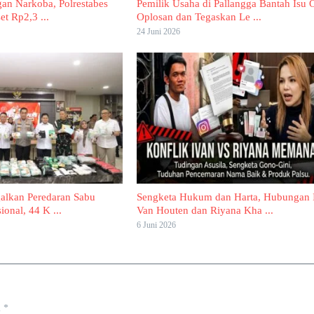
gan Narkoba, Polrestabes
Pemilik Usaha di Pallangga Bantah Isu O
et Rp2,3 ...
Oplosan dan Tegaskan Le ...
24 Juni 2026
galkan Peredaran Sabu
Sengketa Hukum dan Harta, Hubungan 
ional, 44 K ...
Van Houten dan Riyana Kha ...
6 Juni 2026
i
*