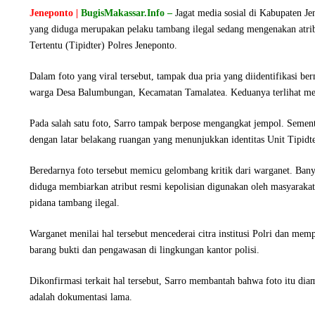
Jeneponto |
BugisMakassar.Info –
Jagat media sosial di Kabupaten J
yang diduga merupakan pelaku tambang ilegal sedang mengenakan atribu
Tertentu (Tipidter) Polres Jeneponto.
​Dalam foto yang viral tersebut, tampak dua pria yang diidentifikasi
warga Desa Balumbungan, Kecamatan Tamalatea. Keduanya terlihat me
Pada salah satu foto, Sarro tampak berpose mengangkat jempol. Sement
dengan latar belakang ruangan yang menunjukkan identitas Unit Tipidte
Beredarnya foto tersebut memicu gelombang kritik dari warganet. Bany
diduga membiarkan atribut resmi kepolisian digunakan oleh masyarakat s
pidana tambang ilegal.
​Warganet menilai hal tersebut mencederai citra institusi Polri dan me
barang bukti dan pengawasan di lingkungan kantor polisi.
Dikonfirmasi terkait hal tersebut, Sarro membantah bahwa foto itu diam
adalah dokumentasi lama.