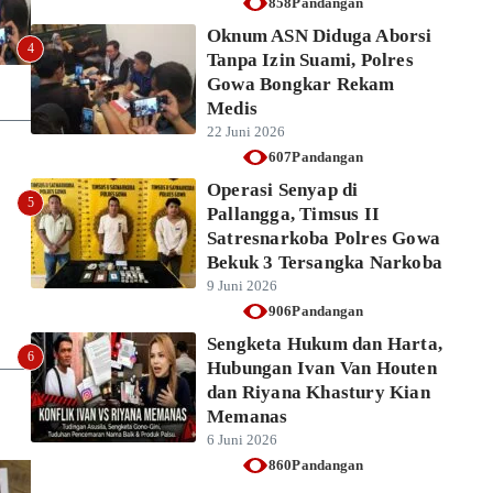
858Pandangan
Oknum ASN Diduga Aborsi
4
Tanpa Izin Suami, Polres
Gowa Bongkar Rekam
Medis
22 Juni 2026
607Pandangan
Operasi Senyap di
5
Pallangga, Timsus II
Satresnarkoba Polres Gowa
Bekuk 3 Tersangka Narkoba
9 Juni 2026
906Pandangan
Sengketa Hukum dan Harta,
6
Hubungan Ivan Van Houten
dan Riyana Khastury Kian
Memanas
6 Juni 2026
860Pandangan