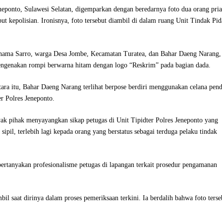
eneponto, Sulawesi Selatan, digemparkan dengan beredarnya foto dua orang pria
t kepolisian. Ironisnya, foto tersebut diambil di dalam ruang Unit Tindak Pi
 bernama Sarro, warga Desa Jombe, Kecamatan Turatea, dan Bahar Daeng Narang,
ngenakan rompi berwarna hitam dengan logo “Reskrim” pada bagian dada.
ara itu, Bahar Daeng Narang terlihat berpose berdiri menggunakan celana pen
r Polres Jeneponto.
ak pihak menyayangkan sikap petugas di Unit Tipidter Polres Jeneponto yang
ipil, terlebih lagi kepada orang yang berstatus sebagai terduga pelaku tindak
mpertanyakan profesionalisme petugas di lapangan terkait prosedur pengamanan
bil saat dirinya dalam proses pemeriksaan terkini. Ia berdalih bahwa foto terse