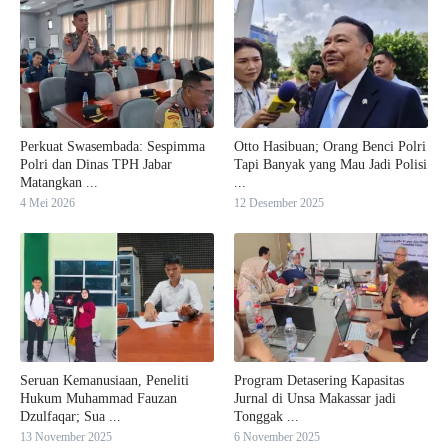
Perkuat Swasembada: Sespimma
Otto Hasibuan; Orang Benci Polri
Polri dan Dinas TPH Jabar
Tapi Banyak yang Mau Jadi Polisi
Matangkan ...
...
4 Mei 2026
12 Desember 2025
Seruan Kemanusiaan, Peneliti
Program Detasering Kapasitas
Hukum Muhammad Fauzan
Jurnal di Unsa Makassar jadi
Dzulfaqar; Sua ...
Tonggak ...
13 November 2025
6 November 2025