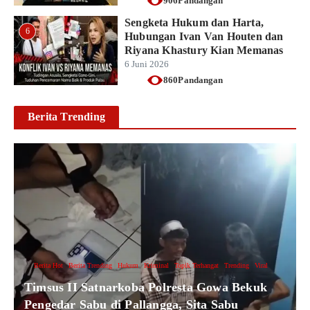
906Pandangan
Sengketa Hukum dan Harta,
6
Hubungan Ivan Van Houten dan
Riyana Khastury Kian Memanas
6 Juni 2026
860Pandangan
Berita Trending
Berita Hot
Berita Trending
Hukum
Kriminal
Topik Terhangat
Trending
Viral
Timsus II Satnarkoba Polresta Gowa Bekuk
Pengedar Sabu di Pallangga, Sita Sabu