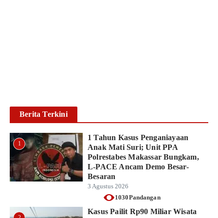
Polresta Gowa Bekuk
Pengedar Sabu di Pallangga,
Sita Sabu Seberat 25,12
Gram
Ikhsan Mapparenta
6 Agustus 2026
Baca lebih lanjut
Berita Terkini
1 Tahun Kasus Penganiayaan
1
Anak Mati Suri; Unit PPA
Polrestabes Makassar Bungkam,
L-PACE Ancam Demo Besar-
Besaran
3 Agustus 2026
1030Pandangan
Kasus Pailit Rp90 Miliar Wisata
2