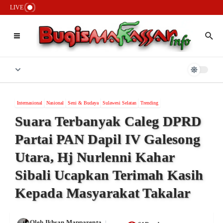
Lewati ke konten
Kasus Pailit Rp90 Miliar Wisata Tope Jawa: Tersangka H.Lapang Bebas
LIVE
Berkeliaran, 1.000 Nelayan Gigit Jari
Lembaga Adat Passereanta Firman Sombali Minta Wali Kota Makassar
Verifikasi Pihak Mengatasnamakan Kerajaan Tallo
Bongkar 6 Jaringan Narkoba, Polrestabes Makassar Sita Aset Rp2,3
Miliar dan Puluhan Kilogram Sabu
Internasional
Nasional
Seni & Budaya
Sulawesi Selatan
Trending
Suara Terbanyak Caleg DPRD
Partai PAN Dapil IV Galesong
Utara, Hj Nurlenni Kahar
Sibali Ucapkan Terimah Kasih
Kepada Masyarakat Takalar
Oleh
Ikhsan Mapparenta