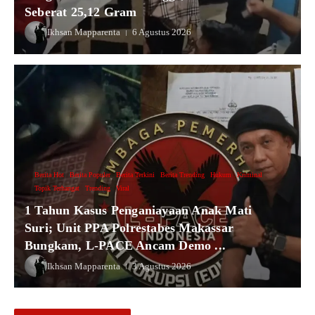
Seberat 25,12 Gram
Ikhsan Mapparenta
6 Agustus 2026
Berita Hot
Berita Populer
Berita Terkini
Berita Trending
Hukum
Kriminal
Topik Terhangat
Trending
Viral
1 Tahun Kasus Penganiayaan Anak Mati
Suri; Unit PPA Polrestabes Makassar
Bungkam, L-PACE Ancam Demo ...
Ikhsan Mapparenta
3 Agustus 2026