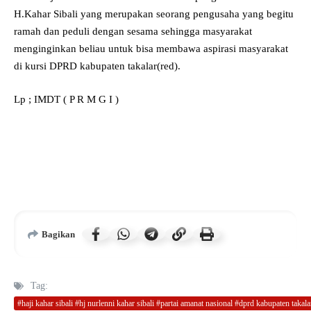
H.Kahar Sibali yang merupakan seorang pengusaha yang begitu
ramah dan peduli dengan sesama sehingga masyarakat
menginginkan beliau untuk bisa membawa aspirasi masyarakat
di kursi DPRD kabupaten takalar(red).
Lp ; IMDT ( P R M G I )
Bagikan
Tag:
#haji kahar sibali #hj nurlenni kahar sibali #partai amanat nasional #dprd kabupaten takala