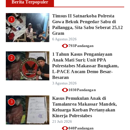
Berita Terpopuler
Timsus II Satnarkoba Polresta
1
Gowa Bekuk Pengedar Sabu di
Pallangga, Sita Sabu Seberat 25,12
Gram
6 Agustus 2026
793Pandangan
1 Tahun Kasus Penganiayaan
2
Anak Mati Suri; Unit PPA
Polrestabes Makassar Bungkam,
L-PACE Ancam Demo Besar-
Besaran
3 Agustus 2026
1030Pandangan
Kasus Pemukulan Anak di
3
Tamalanrea Makassar Mandek,
Keluarga Korban Pertanyakan
Kinerja Polrestabes
21 Juli 2026
840Pandangan