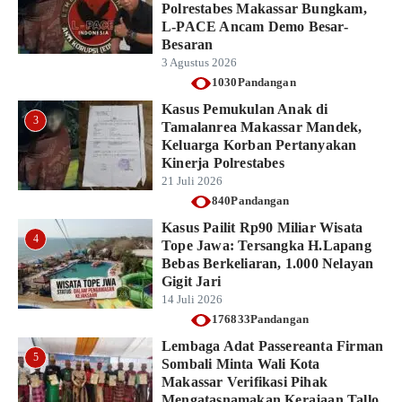
Polrestabes Makassar Bungkam,
L-PACE Ancam Demo Besar-
Besaran
3 Agustus 2026
1030Pandangan
Kasus Pemukulan Anak di
3
Tamalanrea Makassar Mandek,
Keluarga Korban Pertanyakan
Kinerja Polrestabes
21 Juli 2026
840Pandangan
Kasus Pailit Rp90 Miliar Wisata
4
Tope Jawa: Tersangka H.Lapang
Bebas Berkeliaran, 1.000 Nelayan
Gigit Jari
14 Juli 2026
176833Pandangan
Lembaga Adat Passereanta Firman
5
Sombali Minta Wali Kota
Makassar Verifikasi Pihak
Mengatasnamakan Kerajaan Tallo