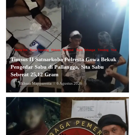
Berita Hot
Berita Trending
Hukum
Kriminal
Topik Terhangat
Trending
Viral
Timsus II Satnarkoba Polresta Gowa Bekuk
Pengedar Sabu di Pallangga, Sita Sabu
Seberat 25,12 Gram
Ikhsan Mapparenta
6 Agustus 2026