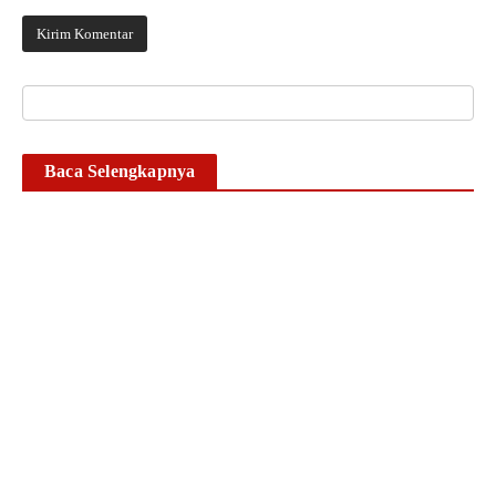
Baca Selengkapnya
Timsus II Satnarkoba
Polresta Gowa Bekuk
Pengedar Sabu di Pallangga,
Sita Sabu Seberat 25,12
Gram
Ikhsan Mapparenta
6 Agustus 2026
Baca lebih lanjut