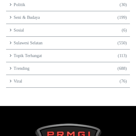
Politik
(30)
Seni & Budaya
(199)
Sosial
(6)
Sulawesi Selatan
(550)
Topik Terhangat
(113)
Trending
(688)
Viral
(76)