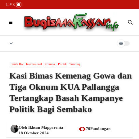
Lewati ke konten
Kasus Pailit Rp90 Miliar Wisata Tope Jawa: Tersangka H.Lapang Bebas
LIVE
Berkeliaran, 1.000 Nelayan Gigit Jari
Lembaga Adat Passereanta Firman Sombali Minta Wali Kota Makassar
Verifikasi Pihak Mengatasnamakan Kerajaan Tallo
Bongkar 6 Jaringan Narkoba, Polrestabes Makassar Sita Aset Rp2,3
Miliar dan Puluhan Kilogram Sabu
Berita Hot
Internasional
Kriminal
Politik
Trending
Kasi Bimas Kemenag Gowa dan
Tiga Oknum KUA Pallangga
Tertangkap Basah Kampanye
Politik Bagi Sembako
Oleh
Ikhsan Mapparenta
70Pandangan
18 Oktober 2024