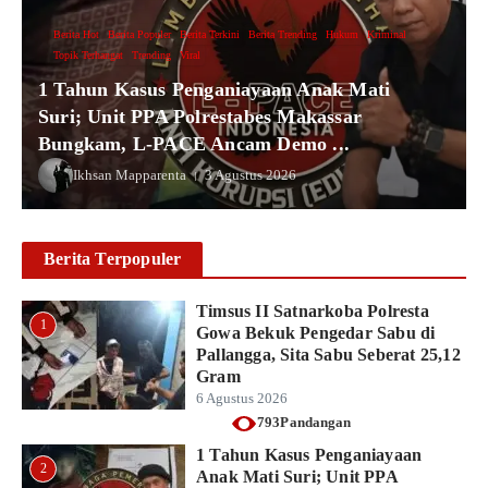
Berita Hot
Berita Populer
Berita Terkini
Berita Trending
Hukum
Kriminal
Topik Terhangat
Trending
Viral
1 Tahun Kasus Penganiayaan Anak Mati
Suri; Unit PPA Polrestabes Makassar
Bungkam, L-PACE Ancam Demo ...
Ikhsan Mapparenta
3 Agustus 2026
Berita Terpopuler
Timsus II Satnarkoba Polresta
1
Gowa Bekuk Pengedar Sabu di
Pallangga, Sita Sabu Seberat 25,12
Gram
6 Agustus 2026
793Pandangan
1 Tahun Kasus Penganiayaan
2
Anak Mati Suri; Unit PPA