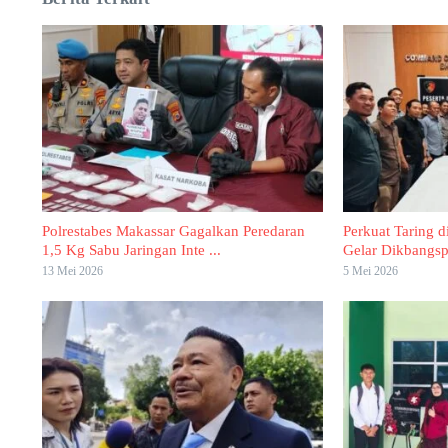
Polrestabes Makassar Gagalkan Peredaran
Perkuat Taring d
1,5 Kg Sabu Jaringan Inte ...
Gelar Dikbangspe
13 Mei 2026
5 Mei 2026