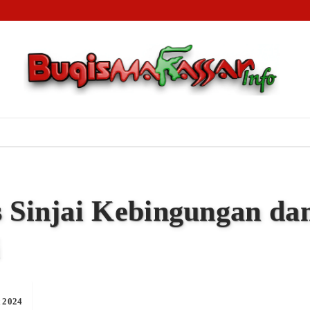
lit Rp90 Miliar Wisata Tope Jawa: Tersangka H.Lapang Bebas Berkeliaran, 1.000 Nelayan Gigi
dat Passereanta Firman Sombali Minta Wali Kota Makassar Verifikasi Pihak Mengatasnamaka
 Jaringan Narkoba, Polrestabes Makassar Sita Aset Rp2,3 Miliar dan Puluhan Kilogram Sabu
s Sinjai Kebingungan da
i
 2024