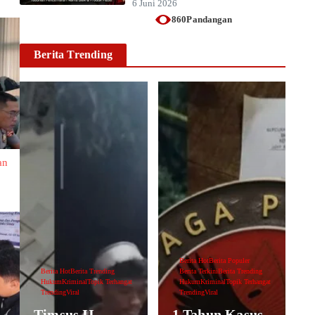
6 Juni 2026
860Pandangan
Berita Trending
an
Berita Hot
Berita Populer
Berita Hot
Berita Trending
Berita Terkini
Berita Trending
Hukum
Kriminal
Topik Terhangat
Hukum
Kriminal
Topik Terhangat
Trending
Viral
Trending
Viral
Timsus II
1 Tahun Kasus