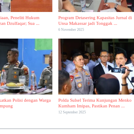
aan, Peneliti Hukum
Program Detasering Kapasitas Jurnal di
 Dzulfaqar; Sua ...
Unsa Makassar jadi Tonggak ...
6 November 2025
atkan Polisi dengan Warga
Polda Sulsel Terima Kunjungan Menko
Kampung
Kumham Imipas, Pastikan Penan ...
12 September 2025