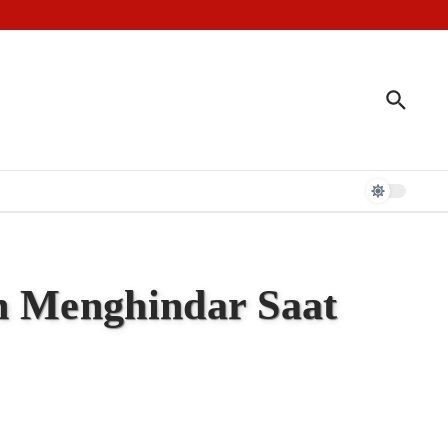
t Jari
n Kerajaan Tallo
n Menghindar Saat