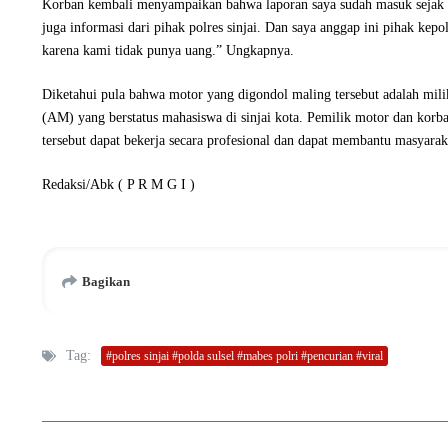
Korban kembali menyampaikan bahwa laporan saya sudah masuk sejak tang
juga informasi dari pihak polres sinjai. Dan saya anggap ini pihak kep
karena kami tidak punya uang.” Ungkapnya.
Diketahui pula bahwa motor yang digondol maling tersebut adalah mil
(AM) yang berstatus mahasiswa di sinjai kota. Pemilik motor dan korba
tersebut dapat bekerja secara profesional dan dapat membantu masyara
Redaksi/Abk ( P R M G I )
Bagikan
Tag:
#polres sinjai #polda sulsel #mabes polri #pencurian #viral