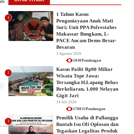
ada
melalui Kasat Resnarkoba...
Ikhsan Mapparenta
6 Agustus 2026
1 Tahun Kasus
1
Penganiayaan Anak Mati
Baca lebih lanjut
Suri; Unit PPA Polrestabes
Makassar Bungkam, L-
PACE Ancam Demo Besar-
Besaran
3 Agustus 2026
1030Pandangan
Kasus Pailit Rp90 Miliar
2
Wisata Tope Jawa:
Tersangka H.Lapang Bebas
Berkeliaran, 1.000 Nelayan
Gigit Jari
14 Juli 2026
176831Pandangan
Pemilik Usaha di Pallangga
3
Bantah Isu Oli Oplosan dan
Tegaskan Legalitas Produk