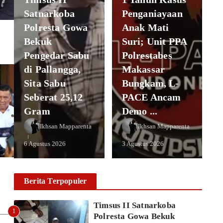
Satnarkoba
Penganiayaan
Polresta Gowa
Anak Mati
Bekuk
Suri; Unit PPA
Pengedar Sabu
Polrestabes
di Pallangga,
Makassar
Sita Sabu
Bungkam, L-
Seberat 25,12
PACE Ancam
Gram
Demo ...
Ikhsan Mapparenta
Ikhsan Mapparenta
6 Agustus 2026
3 Agustus 2026
Berita Terpopuler
Timsus II Satnarkoba
1
Polresta Gowa Bekuk