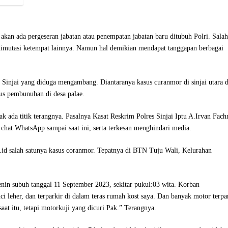
kan ada pergeseran jabatan atau penempatan jabatan baru ditubuh Polri. Salah
dimutasi ketempat lainnya. Namun hal demikian mendapat tanggapan berbagai
 Sinjai yang diduga mengambang. Diantaranya kasus curanmor di sinjai utara 
sus pembunuhan di desa palae.
ak ada titik terangnya. Pasalnya Kasat Reskrim Polres Sinjai Iptu A.Irvan Fach
 chat WhatsApp sampai saat ini, serta terkesan menghindari media.
id salah satunya kasus coranmor. Tepatnya di BTN Tuju Wali, Kelurahan
in subuh tanggal 11 September 2023, sekitar pukul:03 wita. Korban
leher, dan terparkir di dalam teras rumah kost saya. Dan banyak motor terpa
 saat itu, tetapi motorkuji yang dicuri Pak.” Terangnya.