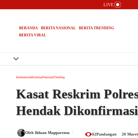
Lewati ke konten
LIVE
Kasus Pai
Lembaga A
Bongkar 6
BERANDA
BERITA NASIONAL
BERITA TRENDING
BERITA VIRAL
Internasional
Kriminal
Nasional
Trending
Kasat Reskrim Polre
Hendak Dikonfirmas
Oleh
Ikhsan Mapparenta
62Pandangan
20 Maret