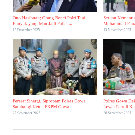
Otto Hasibuan; Orang Benci Polri Tapi
Seruan Kemanusi
Banyak yang Mau Jadi Polisi ...
Muhammad Fauzan
12 Desember 2025
13 November 2025
Pererat Sinergi, Sipropam Polres Gowa
Polres Gowa Dek
Sambangi Ketua FKPM Gowa
Lewat Patroli 
27 September 2025
26 September 2025