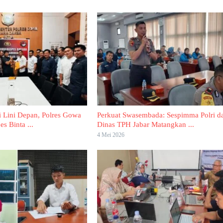
i Lini Depan, Polres Gowa
Perkuat Swasembada: Sespimma Polri d
s Binta ...
Dinas TPH Jabar Matangkan ...
4 Mei 2026