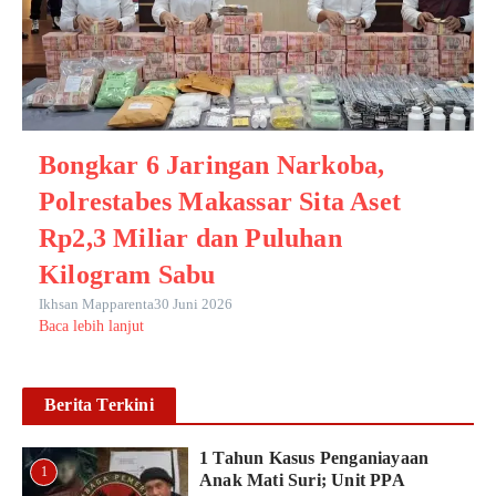
Bongkar 6 Jaringan Narkoba,
Polrestabes Makassar Sita Aset
Rp2,3 Miliar dan Puluhan
Kilogram Sabu
Ikhsan Mapparenta
30 Juni 2026
Baca lebih lanjut
Berita Terkini
1 Tahun Kasus Penganiayaan
1
Anak Mati Suri; Unit PPA