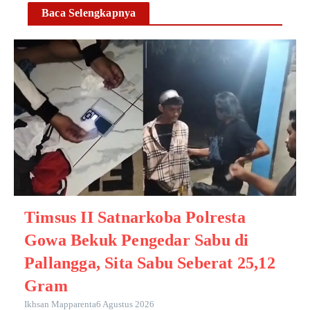
Baca Selengkapnya
Timsus II Satnarkoba Polresta
Gowa Bekuk Pengedar Sabu di
Pallangga, Sita Sabu Seberat 25,12
Gram
Ikhsan Mapparenta
6 Agustus 2026