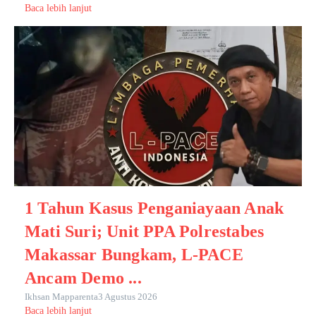
Baca lebih lanjut
1 Tahun Kasus Penganiayaan Anak
Mati Suri; Unit PPA Polrestabes
Makassar Bungkam, L-PACE
Ancam Demo ...
Ikhsan Mapparenta
3 Agustus 2026
Baca lebih lanjut