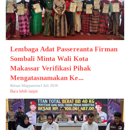
Lembaga Adat Passereanta Firman
Sombali Minta Wali Kota
Makassar Verifikasi Pihak
Mengatasnamakan Ke...
Ikhsan Mapparenta
1 Juli 2026
Baca lebih lanjut