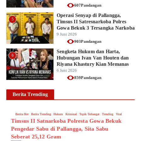
607Pandangan
Operasi Senyap di Pallangga,
5
Timsus II Satresnarkoba Polres
Gowa Bekuk 3 Tersangka Narkoba
9 Juni 2026
903Pandangan
Sengketa Hukum dan Harta,
6
Hubungan Ivan Van Houten dan
Riyana Khastury Kian Memanas
6 Juni 2026
859Pandangan
Berita Trending
Berita Hot
Berita Trending
Hukum
Kriminal
Topik Terhangat
Trending
Viral
Timsus II Satnarkoba Polresta Gowa Bekuk
Pengedar Sabu di Pallangga, Sita Sabu
Seberat 25,12 Gram