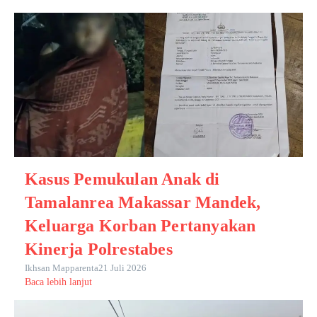
Kasus Pemukulan Anak di
Tamalanrea Makassar Mandek,
Keluarga Korban Pertanyakan
Kinerja Polrestabes
Ikhsan Mapparenta
21 Juli 2026
Baca lebih lanjut