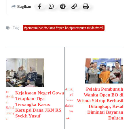
Bagikan
Tag:
#pembunuhan #wisma #open bo #perempuan muda #viral
Pelaku Pembunuh
Artik
Kejaksaan Negeri Gowa
el
Wanita Open BO di
Artik
Tetapkan Tiga
Sesu
Wisma Sidrap Berhasil
el
Tersangka Kasus
dahn
Ditangkap, Kesal
Sebel
Korupsi Dana JKN RS
ya
Dimintai Bayaran
umny
Syekh Yusuf
Duluan
a