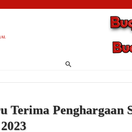
at Passereanta Firman Sombali Minta Wali Kota Makassar Verifikasi Pihak Mengatasnamakan
Jaringan Narkoba, Polrestabes Makassar Sita Aset Rp2,3 Miliar dan Puluhan Kilogram Sabu
ha di Pallangga Bantah Isu Oli Oplosan dan Tegaskan Legalitas Produk yang Dijual Resmi
RAL
u Terima Penghargaan Sa
 2023