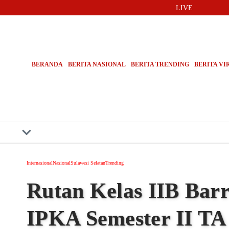
Lewati ke konten
LIVE
Lembaga Ad
Bongkar 6 
Pemilik Usa
BERANDA
BERITA NASIONAL
BERITA TRENDING
BERITA VI
Internasional
Nasional
Sulawesi Selatan
Trending
Rutan Kelas IIB Barr
IPKA Semester II TA