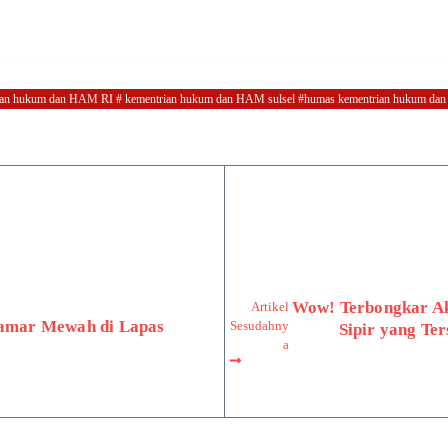
ementrian hukum dan HAM RI # kementrian hukum dan HAM sulsel #humas kementrian hukum da
Wow! Terbongkar Ak
Artikel
Kamar Mewah di Lapas
Sesudahny
Sipir yang Te
a