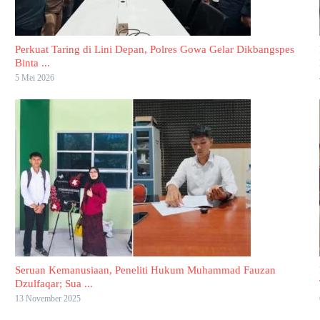
Perkuat Taring di Lini Depan, Polres Gowa Gelar Dikbangspes
Binta ...
5 Mei 2026
Seruan Kemanusiaan, Peneliti Hukum Muhammad Fauzan
Dzulfaqar; Sua ...
13 November 2025