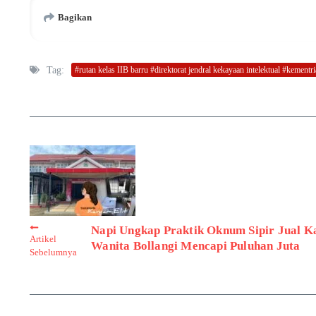
Bagikan
Tag:
#rutan kelas IIB barru #direktorat jendral kekayaan intelektual #k
Napi Ungkap Praktik Oknum Sipir Jual 
Artikel
Wanita Bollangi Mencapi Puluhan Juta
Sebelumnya