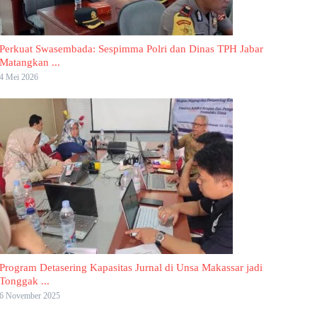
Perkuat Swasembada: Sespimma Polri dan Dinas TPH Jabar
Matangkan ...
4 Mei 2026
Program Detasering Kapasitas Jurnal di Unsa Makassar jadi
Tonggak ...
6 November 2025