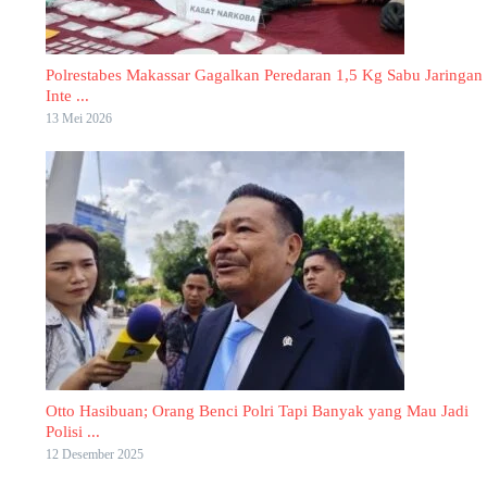
Polrestabes Makassar Gagalkan Peredaran 1,5 Kg Sabu Jaringan
Inte ...
13 Mei 2026
Otto Hasibuan; Orang Benci Polri Tapi Banyak yang Mau Jadi
Polisi ...
12 Desember 2025