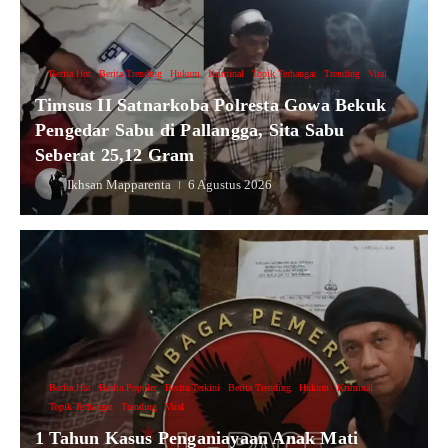
Berita Hot
Berita Trending
Hukum
Kriminal
Topik Terhangat
Trending
Viral
Timsus II Satnarkoba Polresta Gowa Bekuk
Pengedar Sabu di Pallangga, Sita Sabu
Seberat 25,12 Gram
Ikhsan Mapparenta
6 Agustus 2026
Berita Hot
Berita Populer
Berita Terkini
Berita Trending
Hukum
Kriminal
Topik Terhangat
Trending
Viral
1 Tahun Kasus Penganiayaan Anak Mati