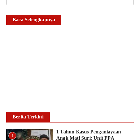
Baca Selengkapnya
Timsus II Satnarkoba
Polresta Gowa Bekuk
Pengedar Sabu di Pallangga,
Sita Sabu Seberat 25,12
Gram
Ikhsan Mapparenta
6 Agustus 2026
Baca lebih lanjut
Berita Terkini
1 Tahun Kasus Penganiayaan
1
Anak Mati Suri; Unit PPA