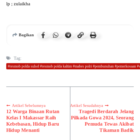
lp ; zulaikha
Bagikan
Tag:
#resmob polda sulsel #resmob polda kaltim #mabes polri #pembunuhan #pemerkosaan #vir
Artikel Sebelumnya
Artikel Sesudahnya
12 Warga Binaan Rutan
Tragedi Berdarah Jelang
Kelas I Makassar Raih
Pilkada Gowa 2024, Seorang
Kebebasan, Hidup Baru
Pemuda Tewas Akibat
Hidup Menanti
Tikaman Badik