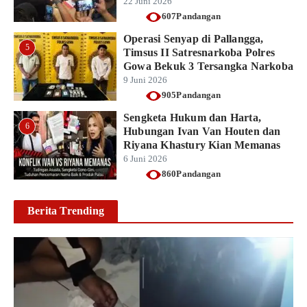
22 Juni 2026
607Pandangan
Operasi Senyap di Pallangga,
5
Timsus II Satresnarkoba Polres
Gowa Bekuk 3 Tersangka Narkoba
9 Juni 2026
905Pandangan
Sengketa Hukum dan Harta,
6
Hubungan Ivan Van Houten dan
Riyana Khastury Kian Memanas
6 Juni 2026
860Pandangan
Berita Trending