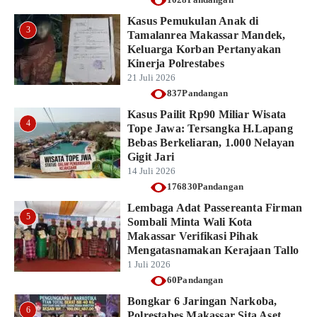
1028Pandangan
Kasus Pemukulan Anak di
3
Tamalanrea Makassar Mandek,
Keluarga Korban Pertanyakan
Kinerja Polrestabes
21 Juli 2026
837Pandangan
Kasus Pailit Rp90 Miliar Wisata
4
Tope Jawa: Tersangka H.Lapang
Bebas Berkeliaran, 1.000 Nelayan
Gigit Jari
14 Juli 2026
176830Pandangan
Lembaga Adat Passereanta Firman
5
Sombali Minta Wali Kota
Makassar Verifikasi Pihak
Mengatasnamakan Kerajaan Tallo
1 Juli 2026
60Pandangan
Bongkar 6 Jaringan Narkoba,
6
Polrestabes Makassar Sita Aset