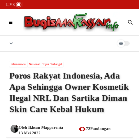
Lewati ke konten
Kasus Pailit Rp90 Miliar Wisata Tope Jawa: Tersangka H.Lapang Bebas
LIVE
Berkeliaran, 1.000 Nelayan Gigit Jari
Lembaga Adat Passereanta Firman Sombali Minta Wali Kota Makassar
Verifikasi Pihak Mengatasnamakan Kerajaan Tallo
Bongkar 6 Jaringan Narkoba, Polrestabes Makassar Sita Aset Rp2,3
Miliar dan Puluhan Kilogram Sabu
Internasional
Nasional
Topik Terhangat
Poros Rakyat Indonesia, Ada
Apa Sehingga Owner Kosmetik
Ilegal NRL Dan Sartika Diman
Skin Care Kebal Hukum
Oleh
Ikhsan Mapparenta
72Pandangan
13 Mei 2022