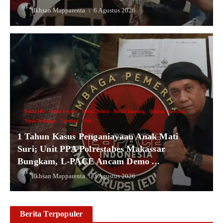
Ikhsan Mapparenta
6 Agustus 2026
Berita Hot
Berita Populer
Berita Terkini
Berita Trending
Hukum
Kriminal
Topik Terhangat
Trending
Viral
1 Tahun Kasus Penganiayaan Anak Mati
Suri; Unit PPA Polrestabes Makassar
Bungkam, L-PACE Ancam Demo ...
Ikhsan Mapparenta
3 Agustus 2026
Berita Terpopuler