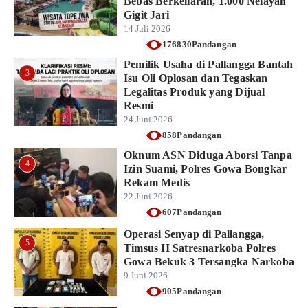
Bebas Berkeliaran, 1.000 Nelayan
Gigit Jari
14 Juli 2026
176830Pandangan
Pemilik Usaha di Pallangga Bantah
3
Isu Oli Oplosan dan Tegaskan
Legalitas Produk yang Dijual
Resmi
24 Juni 2026
858Pandangan
Oknum ASN Diduga Aborsi Tanpa
4
Izin Suami, Polres Gowa Bongkar
Rekam Medis
22 Juni 2026
607Pandangan
Operasi Senyap di Pallangga,
5
Timsus II Satresnarkoba Polres
Gowa Bekuk 3 Tersangka Narkoba
9 Juni 2026
905Pandangan