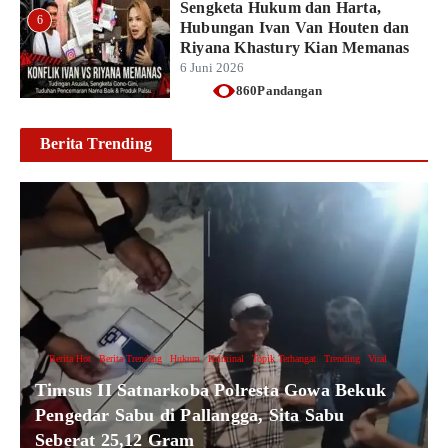
Sengketa Hukum dan Harta,
6
Hubungan Ivan Van Houten dan
Riyana Khastury Kian Memanas
6 Juni 2026
860Pandangan
Berita Trending
Berita Hot
Berita Trending
Hukum
Kriminal
Topik Terhangat
Trending
Viral
Timsus II Satnarkoba Polresta Gowa Bekuk
Pengedar Sabu di Pallangga, Sita Sabu
Seberat 25,12 Gram