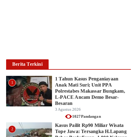
Pengedar Sabu di Pallangga,
Sita Sabu Seberat 25,12
Gram
Ikhsan Mapparenta
6 Agustus 2026
Baca lebih lanjut
Berita Terkini
1 Tahun Kasus Penganiayaan
1
Anak Mati Suri; Unit PPA
Polrestabes Makassar Bungkam,
L-PACE Ancam Demo Besar-
Besaran
3 Agustus 2026
1027Pandangan
Kasus Pailit Rp90 Miliar Wisata
2
Tope Jawa: Tersangka H.Lapang