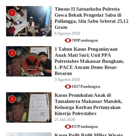
Timsus II Satnarkoba Polresta
1
Gowa Bekuk Pengedar Sabu di
Pallangga, Sita Sabu Seberat 25,12
Gram
6 Agustus 2026
789Pandangan
1 Tahun Kasus Penganiayaan
2
Anak Mati Suri; Unit PPA
Polrestabes Makassar Bungkam,
L-PACE Ancam Demo Besar-
Besaran
3 Agustus 2026
1027Pandangan
Kasus Pemukulan Anak di
3
Tamalanrea Makassar Mandek,
Keluarga Korban Pertanyakan
Kinerja Polrestabes
21 Juli 2026
837Pandangan
Kasus Pailit Rp90 Miliar Wisata