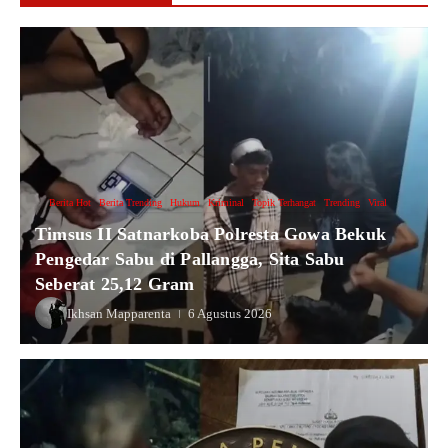
Berita Hot
Berita Trending
Hukum
Kriminal
Topik Terhangat
Trending
Viral
Timsus II Satnarkoba Polresta Gowa Bekuk
Pengedar Sabu di Pallangga, Sita Sabu
Seberat 25,12 Gram
Ikhsan Mapparenta
6 Agustus 2026