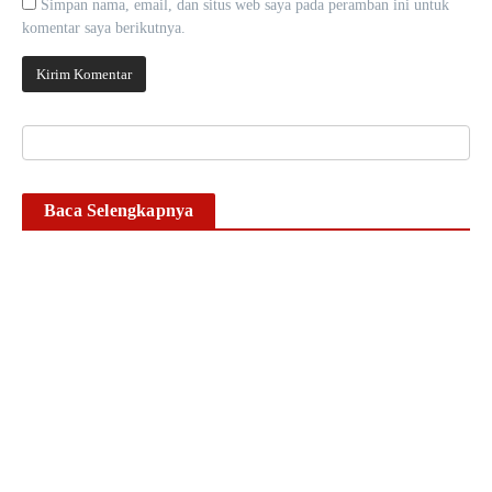
Simpan nama, email, dan situs web saya pada peramban ini untuk
komentar saya berikutnya.
Baca Selengkapnya
Timsus II Satnarkoba
Polresta Gowa Bekuk
Pengedar Sabu di Pallangga,
Sita Sabu Seberat 25,12
Gram
Ikhsan Mapparenta
6 Agustus 2026