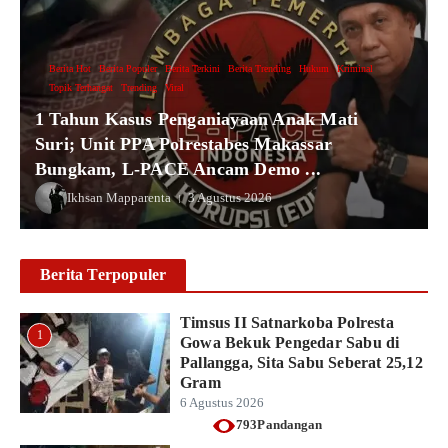
Berita Hot
Berita Populer
Berita Terkini
Berita Trending
Hukum
Kriminal
Topik Terhangat
Trending
Viral
1 Tahun Kasus Penganiayaan Anak Mati
Suri; Unit PPA Polrestabes Makassar
Bungkam, L-PACE Ancam Demo ...
Ikhsan Mapparenta
3 Agustus 2026
Berita Terpopuler
Timsus II Satnarkoba Polresta
1
Gowa Bekuk Pengedar Sabu di
Pallangga, Sita Sabu Seberat 25,12
Gram
6 Agustus 2026
793Pandangan