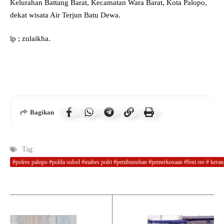
Kelurahan Battang Barat, Kecamatan Wara Barat, Kota Palopo,
dekat wisata Air Terjun Batu Dewa.
lp ; zulaikha.
Bagikan
Tag:
#polres palopo #polda sulsel #mabes polri #pembunuhan #pemerkosaan #feni ere # kerang