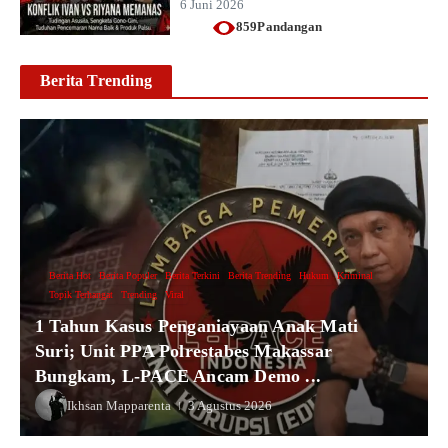
6 Juni 2026
859Pandangan
Berita Trending
Berita Hot
Berita Populer
Berita Terkini
Berita Trending
Hukum
Kriminal
Topik Terhangat
Trending
Viral
1 Tahun Kasus Penganiayaan Anak Mati
Suri; Unit PPA Polrestabes Makassar
Bungkam, L-PACE Ancam Demo ...
Ikhsan Mapparenta
3 Agustus 2026