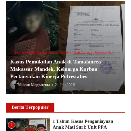
Berita Hot
Berita Trending
Hukum
Kriminal
Topik Terhangat
Trending
Viral
Kasus Pemukulan Anak di Tamalanrea
Makassar Mandek, Keluarga Korban
Pertanyakan Kinerja Polrestabes
Ikhsan Mapparenta
21 Juli 2026
Berita Terpopuler
1 Tahun Kasus Penganiayaan
1
Anak Mati Suri; Unit PPA