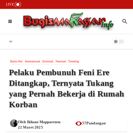
Lewati ke konten
Lembaga Adat Passereanta Firman Sombali Minta Wali Kota Makassar
LIVE
Verifikasi Pihak Mengatasnamakan Kerajaan Tallo
Bongkar 6 Jaringan Narkoba, Polrestabes Makassar Sita Aset Rp2,3
Miliar dan Puluhan Kilogram Sabu
Pemilik Usaha di Pallangga Bantah Isu Oli Oplosan dan Tegaskan
Legalitas Produk yang Dijual Resmi
Berita Hot
Internasional
Kriminal
Nasional
Trending
Pelaku Pembunuh Feni Ere
Ditangkap, Ternyata Tukang
yang Pernah Bekerja di Rumah
Korban
Oleh
Ikhsan Mapparenta
57Pandangan
22 Maret 2025