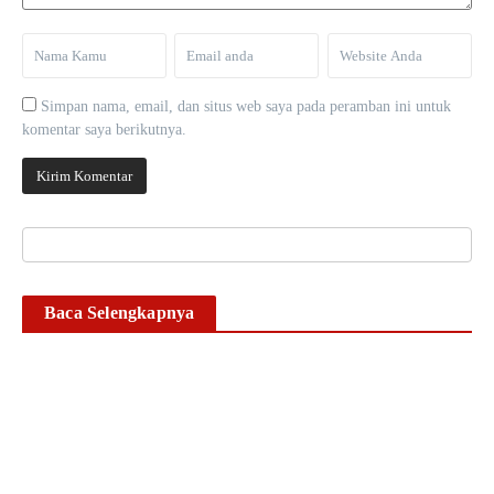
Simpan nama, email, dan situs web saya pada peramban ini untuk
komentar saya berikutnya.
Baca Selengkapnya
1 Tahun Kasus
Penganiayaan Anak Mati
Suri; Unit PPA Polrestabes
Makassar Bungkam, L-