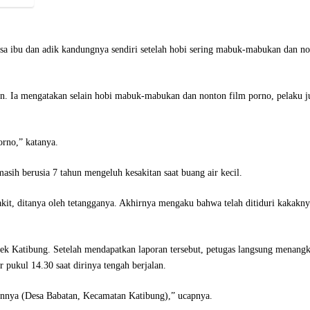
sa ibu dan adik kandungnya sendiri setelah hobi sering mabuk-mabukan dan n
. Ia mengatakan selain hobi mabuk-mabukan dan nonton film porno, pelaku j
orno,” katanya.
asih berusia 7 tahun mengeluh kesakitan saat buang air kecil.
akit, ditanya oleh tetangganya. Akhirnya mengaku bahwa telah ditiduri kakakny
sek Katibung. Setelah mendapatkan laporan tersebut, petugas langsung menang
 pukul 14.30 saat dirinya tengah berjalan.
annya (Desa Babatan, Kecamatan Katibung),” ucapnya.