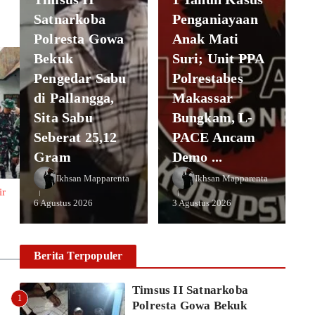
Satnarkoba
Penganiayaan
Polresta Gowa
Anak Mati
Bekuk
Suri; Unit PPA
Pengedar Sabu
Polrestabes
di Pallangga,
Makassar
Sita Sabu
Bungkam, L-
Seberat 25,12
PACE Ancam
Gram
Demo ...
Ikhsan Mapparenta
Ikhsan Mapparenta
ir
6 Agustus 2026
3 Agustus 2026
Berita Terpopuler
Timsus II Satnarkoba
1
Polresta Gowa Bekuk