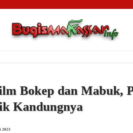
lit Rp90 Miliar Wisata Tope Jawa: Tersangka H.Lapang Bebas Berkeliaran, 1.000 Nelayan Gigi
dat Passereanta Firman Sombali Minta Wali Kota Makassar Verifikasi Pihak Mengatasnamaka
 Jaringan Narkoba, Polrestabes Makassar Sita Aset Rp2,3 Miliar dan Puluhan Kilogram Sabu
ilm Bokep dan Mabuk, P
dik Kandungnya
i 2023