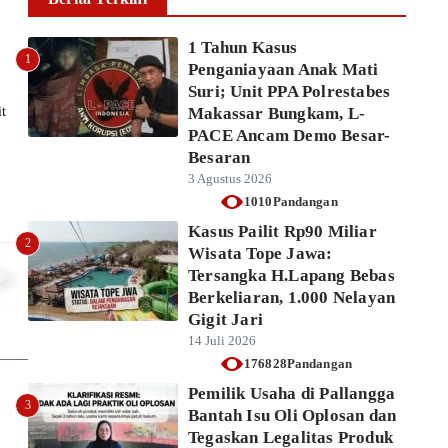
melalui Kasat Resnarkoba...
Ikhsan Mapparenta
6 Agustus 2026
1 Tahun Kasus
1
Penganiayaan Anak Mati
Baca lebih lanjut
Suri; Unit PPA Polrestabes
t
Makassar Bungkam, L-
PACE Ancam Demo Besar-
Besaran
3 Agustus 2026
1010Pandangan
Kasus Pailit Rp90 Miliar
2
Wisata Tope Jawa:
Tersangka H.Lapang Bebas
Berkeliaran, 1.000 Nelayan
Gigit Jari
14 Juli 2026
176828Pandangan
Pemilik Usaha di Pallangga
3
Bantah Isu Oli Oplosan dan
Tegaskan Legalitas Produk