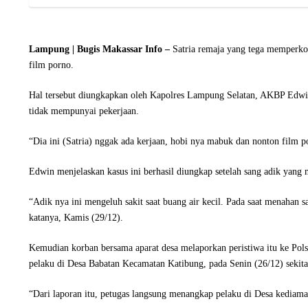
Lampung | Bugis Makassar Info –
Satria remaja yang tega memperko
film porno.
Hal tersebut diungkapkan oleh Kapolres Lampung Selatan, AKBP Edwin
tidak mempunyai pekerjaan.
“Dia ini (Satria) nggak ada kerjaan, hobi nya mabuk dan nonton film p
Edwin menjelaskan kasus ini berhasil diungkap setelah sang adik yang m
“Adik nya ini mengeluh sakit saat buang air kecil. Pada saat menahan s
katanya, Kamis (29/12).
Kemudian korban bersama aparat desa melaporkan peristiwa itu ke Pol
pelaku di Desa Babatan Kecamatan Katibung, pada Senin (26/12) sekitar
“Dari laporan itu, petugas langsung menangkap pelaku di Desa kediam