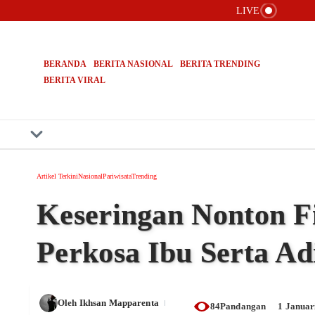
Lewati ke konten
LIVE
Kasus Pai
Lembaga A
Bongkar 6
BERANDA
BERITA NASIONAL
BERITA TRENDING
BERITA VIRAL
Artikel Terkini
Nasional
Pariwisata
Trending
Keseringan Nonton F
Perkosa Ibu Serta A
Oleh
Ikhsan Mapparenta
84Pandangan
1 Januar