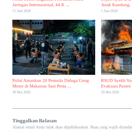
Jaringan Internasional, 44 K ...
Anak Kandung, K
11 Juni 2026
1 Juni 2026
Polisi Amankan 20 Pemuda Diduga Geng
RSUD Syekh Yus
Motor di Makassar Saat Pesta ...
Evakuasi Pasien 
30 Mei 2026
29 Mei 2026
Tinggalkan Balasan
Alamat email Anda tidak akan dipublikasikan.
Ruas yang wajib ditanda