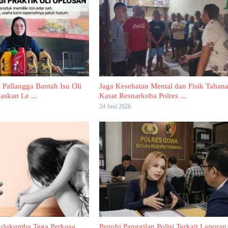
 Pallangga Bantah Isu Oli
Jaga Kesehatan Mental dan Fisik Tahan
askan Le ...
Kasat Resnarkoba Polres ...
24 Juni 2026
Bulukumba Tega Perkosa
Penuhi Panggilan Polisi Terkait Laporan