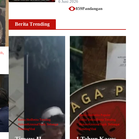
6 Juni 2026
859Pandangan
Berita Trending
an,
Berita Hot
Berita Populer
Berita Hot
Berita Trending
Berita Terkini
Berita Trending
Hukum
Kriminal
Topik Terhangat
Hukum
Kriminal
Topik Terhangat
Trending
Viral
Trending
Viral
Timsus II
1 Tahun Kasus