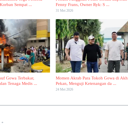
orban Sempat ...
Fenny Frans, Owner Ryk: S ...
31 Mei 2026
uf Gowa Terbakar,
Momen Akrab Para Tokoh Gowa di Akh
dan Tenaga Medis ...
Pekan, Menguji Ketenangan da ...
24 Mei 2026
i
*