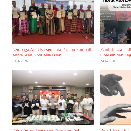
Lembaga Adat Passereanta Firman Sombali
Pemilik Usaha di
Minta Wali Kota Makassar ...
Oplosan dan Teg
1 Juli 2026
24 Juni 2026
Polda Sulsel Gagalkan Peredaran Sabu
Bejat! Ayah di 