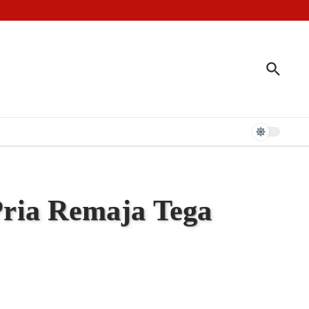
t Jari
n Kerajaan Tallo
ria Remaja Tega