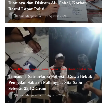
Dianiaya dan Disiram Air Cabai, Korban
Resmi Lapor Polisi
Ikhsan Mapparenta
10 Agustus 2026
Berita Hot
Berita Trending
Hukum
Kriminal
Topik Terhangat
Trending
Viral
Timsus II Satnarkoba Polresta Gowa Bekuk
Pengedar Sabu di Pallangga, Sita Sabu
Seberat 25,12 Gram
Ikhsan Mapparenta
6 Agustus 2026