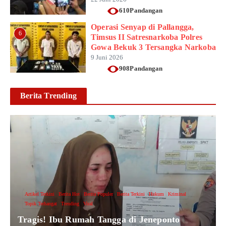
610Pandangan
Operasi Senyap di Pallangga,
6
Timsus II Satresnarkoba Polres
Gowa Bekuk 3 Tersangka Narkoba
9 Juni 2026
908Pandangan
Berita Trending
Artikel Terkini
Berita Hot
Berita Populer
Berita Terkini
Hukum
Kriminal
Topik Terhangat
Trending
Viral
Tragis! Ibu Rumah Tangga di Jeneponto