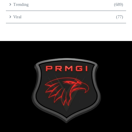
Trending
(689)
Viral
(77)